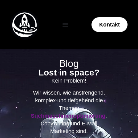
Kontakt
Blog
Lost in space?
Kein Problem!
Wir wissen, wie anstrengend,
komplex und tiefgehend die
Themen
Suchmaschinenoptimierung
,
Copywriting
und E-Mail
Marketing sind.