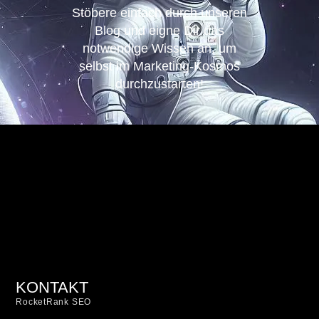
Stöbere einfach durch unseren
Blog und eigne Dir das
notwendige Wissen an, um
selbst im Marketing-Kosmos
durchzustarten!
KONTAKT
RocketRank SEO