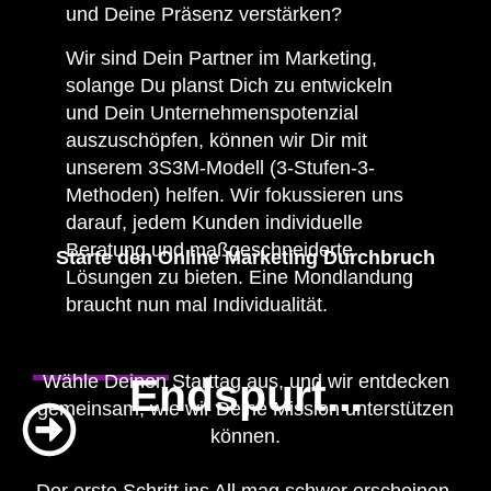
und Deine Präsenz verstärken?
Wir sind Dein Partner im Marketing,
solange Du planst Dich zu entwickeln
und Dein Unternehmenspotenzial
auszuschöpfen, können wir Dir mit
unserem 3S3M-Modell (3-Stufen-3-
Methoden) helfen. Wir fokussieren uns
darauf, jedem Kunden individuelle
Beratung und maßgeschneiderte
Starte den Online Marketing Durchbruch
Lösungen zu bieten. Eine Mondlandung
braucht nun mal Individualität.
Wähle Deinen Starttag aus, und wir entdecken
Endspurt...
gemeinsam, wie wir Deine Mission unterstützen
können.
Der erste Schritt ins All mag schwer erscheinen,