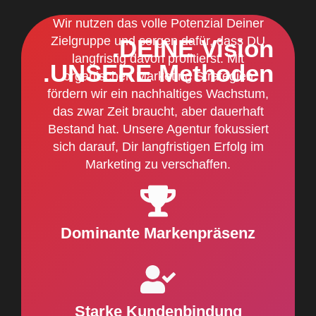
Wir nutzen das volle Potenzial Deiner
Zielgruppe und sorgen dafür, dass DU
.DEINE Vision
langfristig davon profitierst. Mit
.UNSERE Methoden
organischen Marketing Strategien
fördern wir ein nachhaltiges Wachstum,
das zwar Zeit braucht, aber dauerhaft
Bestand hat. Unsere Agentur fokussiert
sich darauf, Dir langfristigen Erfolg im
Marketing zu verschaffen.
Dominante Markenpräsenz
Starke Kundenbindung