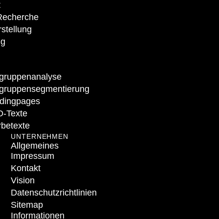
t
Recherche
stellung
ng
lgruppenanalyse
lgruppensegmentierung
dingpages
-Texte
betexte
UNTERNEHMEN
Allgemeines
Impressum
Kontakt
Vision
Datenschutzrichtlinien
Sitemap
Informationen