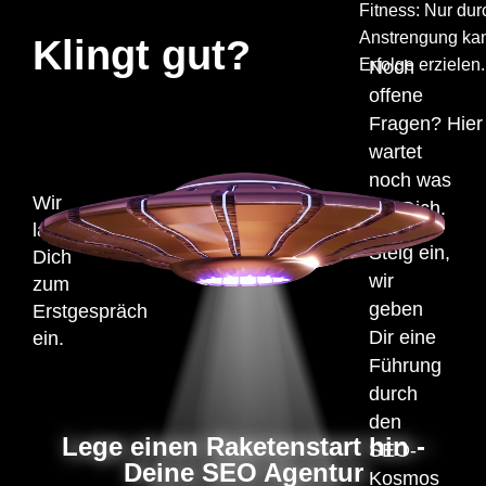
Fitness: Nur du
Anstrengung kan
Klingt gut?
Erfolge erzielen.
Noch
offene
Fragen?
Hier
wartet
noch was
Wir
auf Dich.
laden
Steig ein,
Dich
wir
zum
geben
Erstgespräch
Dir eine
ein.
Führung
durch
den
Lege einen Raketenstart hin -
SEO-
Deine SEO Agentur
Kosmos