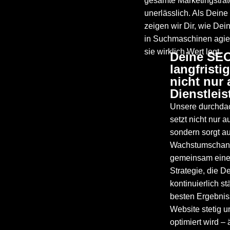
gesamte Marketingstrat
unerlässlich. Als Dein
zeigen wir Dir, wie Dei
in Suchmaschinen agie
sie wirklich Wert legt.
Deine SEO
05
langfristi
nicht nur 
Dienstleis
Unsere durchda
setzt nicht nur a
sondern sorgt auc
Wachstumschanc
gemeinsam eine
Strategie, die 
kontinuierlich st
besten Ergebni
Website stetig un
optimiert wird –